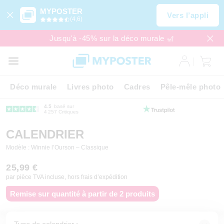
MYPOSTER
Vers l’appli
(4,6)
Jusqu'à -45% sur la déco murale 🎢
Déco murale
Livres photo
Cadres
Pêle-mêle photo
4.5
basé sur
4 257 Critiques
CALENDRIER
Modèle : Winnie l’Ourson – Classique
25,99 €
par pièce TVA incluse, hors frais d’expédition
Remise sur quantité à partir de 2 produits