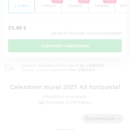
1 Article
2 Articles
3 Articles
5 Articles
10 Art
25,99 €
par pièce TVA incluse, hors frais d’expédition
Concevoir maintenant
Standard : Expédition prévue pour le
jeu. 13/08/2026
Express : Livraison garantie le
mar. 11/08/2026
Calendrier mural 2027 A3 horizontal
Production
2
jours ouvrés
Disponible en 24h Express
Recommandé