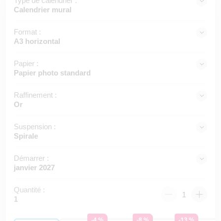
Type de calendrier :
Calendrier mural
Format :
A3 horizontal
Papier :
Papier photo standard
Raffinement :
Or
Suspension :
Spirale
Démarrer :
janvier 2027
Quantité :
1
-4 %
-8 %
-13 %