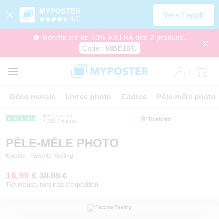
MYPOSTER
Vers l’appli
(4,6)
🪩 Bénéficiez de 10% EXTRA dès 2 produits.
Code :
VIBE10
Déco murale
Livres photo
Cadres
Pêle-mêle photo
4.5
basé sur
4 256 Critiques
PÊLE-MÊLE PHOTO
Modèle : Favorite Feeling
16,99 €
30,99 €
TVA incluse, hors frais d’expédition