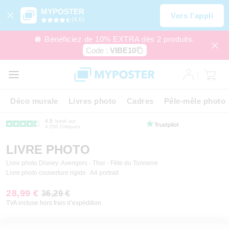
MYPOSTER
Vers l’appli
(4,6)
🪩 Bénéficiez de 10% EXTRA dès 2 produits.
Code :
VIBE10
Déco murale
Livres photo
Cadres
Pêle-mêle photo
4.5
basé sur
4 256 Critiques
LIVRE PHOTO
Livre photo Disney: Avengers - Thor - Fête du Tonnerre
Livre photo couverture rigide : A4 portrait
28,99 €
36,29 €
TVA incluse hors frais d’expédition