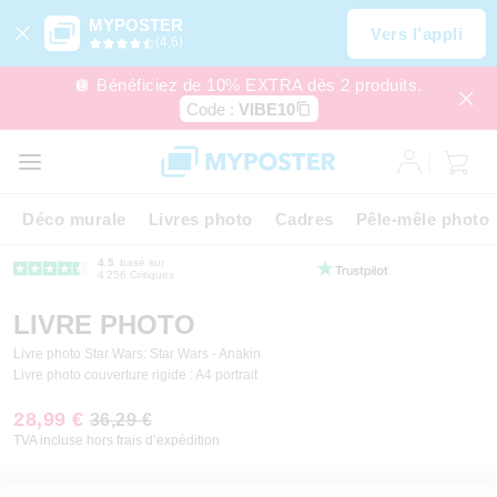
MYPOSTER
Vers l’appli
(4,6)
🪩 Bénéficiez de 10% EXTRA dès 2 produits.
Code :
VIBE10
Déco murale
Livres photo
Cadres
Pêle-mêle photo
4.5
basé sur
4 256 Critiques
LIVRE PHOTO
Livre photo Star Wars: Star Wars - Anakin
Livre photo couverture rigide : A4 portrait
28,99 €
36,29 €
TVA incluse hors frais d’expédition