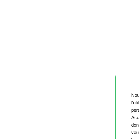
Nou
l'ut
pers
Acc
don
vou