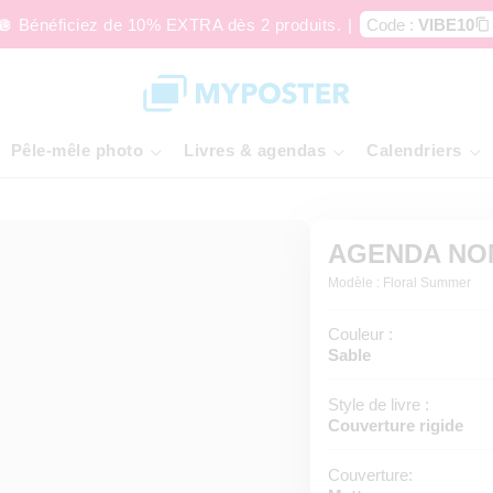
🪩 Bénéficiez de 10% EXTRA dès 2 produits.
|
Code :
VIBE10
Pêle-mêle photo
Livres & agendas
Calendriers
AGENDA NO
Modèle : Floral Summer
Couleur :
Sable
Style de livre :
Couverture rigide
Couverture: