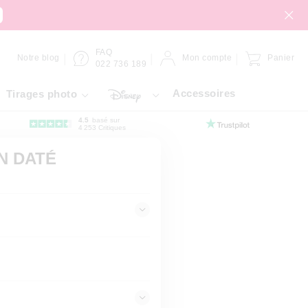
FAQ
Notre blog
Mon compte
Panier
022 736 189
Accessoires
Tirages photo
4.5
basé sur
4 253 Critiques
N DATÉ