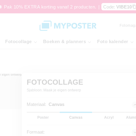
🪩 Pak 10% EXTRA korting vanaf 2 producten.
|
Code:
VIBE10
Fotomag
Fotocollage
Boeken & planners
Foto kalender
FOTOCOLLAGE
Sjabloon: Maak je eigen ontwerp
Materiaal:
Canvas
Poster
Canvas
Acryl
Alumi
Formaat: