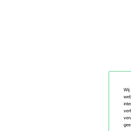
Wij
web
int
ver
ver
gee