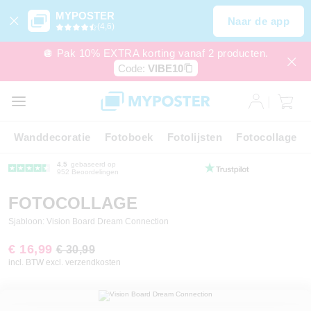
MYPOSTER
Naar de app
(4,6)
🪩 Pak 10% EXTRA korting vanaf 2 producten.
Code:
VIBE10
Wanddecoratie
Fotoboek
Fotolijsten
Fotocollage
4.5
gebaseerd op
952 Beoordelingen
FOTOCOLLAGE
Sjabloon: Vision Board Dream Connection
€ 16,99
€ 30,99
incl. BTW excl. verzendkosten