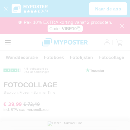
MYPOSTER
Naar de app
(4,6)
🪩 Pak 10% EXTRA korting vanaf 2 producten.
Code:
VIBE10
Wanddecoratie
Fotoboek
Fotolijsten
Fotocollage
4.5
gebaseerd op
953 Beoordelingen
FOTOCOLLAGE
Sjabloon: Frozen - Summer Time
€ 39,99
€ 72,49
incl. BTW excl. verzendkosten