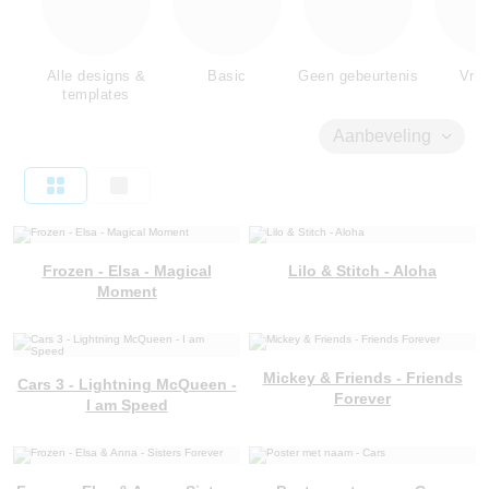
Alle designs &
Basic
Geen gebeurtenis
Vrie
templates
Aanbeveling
Frozen - Elsa - Magical
Lilo & Stitch - Aloha
Moment
Mickey & Friends - Friends
Cars 3 - Lightning McQueen -
Forever
I am Speed