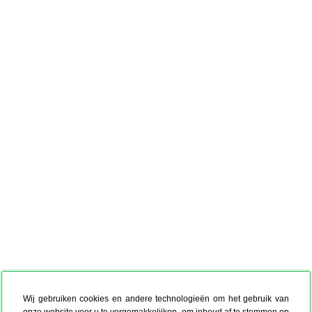
Wij gebruiken cookies en andere technologieën om het gebruik van
onze website voor u te vergemakkelijken, om inhoud af te stemmen op