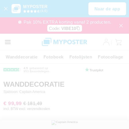
MYPOSTER
Naar de app
(4,6)
🪩 Pak 10% EXTRA korting vanaf 2 producten.
Code:
VIBE10
Wanddecoratie
Fotoboek
Fotolijsten
Fotocollage
4.5
gebaseerd op
953 Beoordelingen
WANDDECORATIE
Sjabloon: Captain America
€ 99,99
€ 181,49
incl. BTW excl. verzendkosten