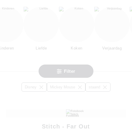
inderen
Liefde
Koken
Verjaardag
Filter
Disney
Mickey Mouse
staand
Stitch - Far Out