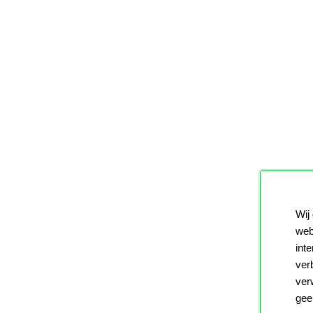
Wij
web
int
ver
ver
gee