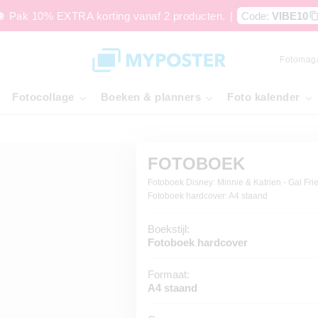
🪩 Pak 10% EXTRA korting vanaf 2 producten.
|
Code:
VIBE10
Fotomag
Fotocollage
Boeken & planners
Foto kalender
FOTOBOEK
Fotoboek Disney: Minnie & Katrien - Gal Fri
Fotoboek hardcover: A4 staand
Boekstijl:
Fotoboek hardcover
Formaat:
A4 staand