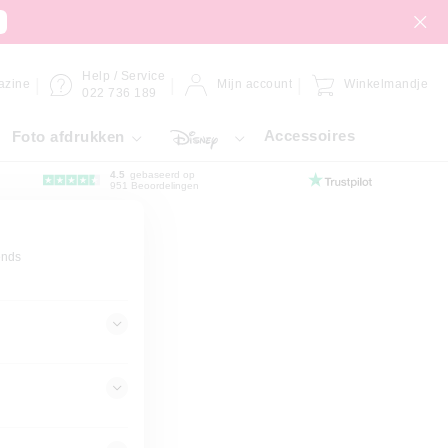
Help / Service
azine
Mijn account
Winkelmandje
022 736 189
Accessoires
Foto afdrukken
4.5
gebaseerd op
951 Beoordelingen
ends