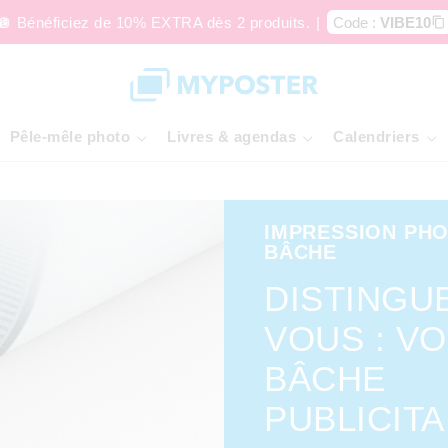
🪩 Bénéficiez de 10% EXTRA dès 2 produits.
|
Code :
VIBE10
Pêle-mêle photo
Livres & agendas
Calendriers
IMPRESSION PH
BÂCHE
DISTINGU
VOUS : V
BÂCHE
PUBLICITA