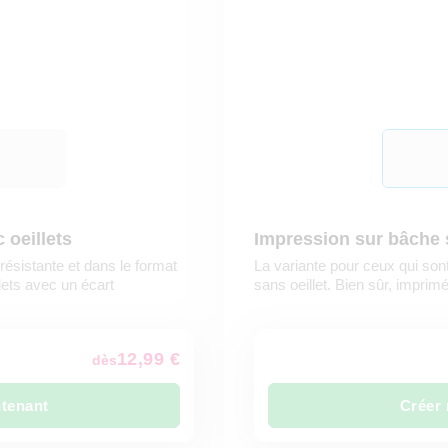
 oeillets
Impression sur bâche s
ésistante et dans le format
La variante pour ceux qui so
lets avec un écart
sans oeillet. Bien sûr, imprimé
12,99 €
dès
ntenant
Créer 