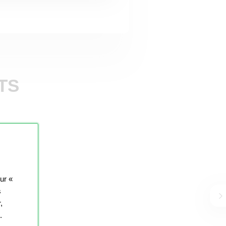
TS
sur «
s
,
.