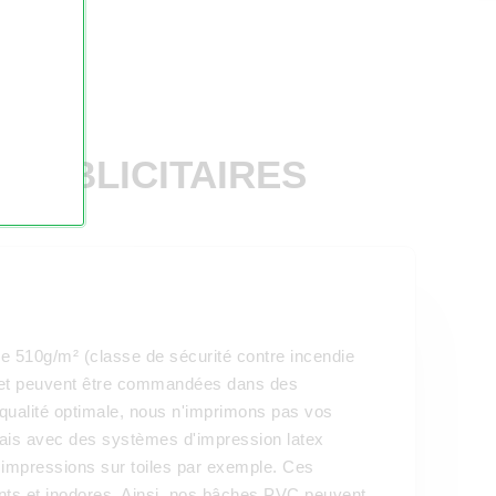
 PUBLICITAIRES
 510g/m² (classe de sécurité contre incendie
 et peuvent être commandées dans des
ualité optimale, nous n'imprimons pas vos
ais avec des systèmes d'impression latex
s impressions sur toiles par exemple. Ces
nts et inodores. Ainsi, nos bâches PVC peuvent