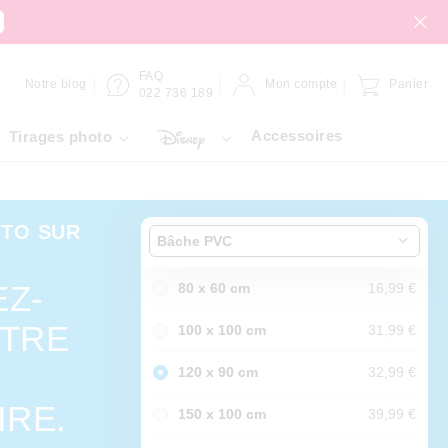
FAQ
Notre blog
Mon compte
Panier
022 736 189
Accessoires
Tirages photo
OTO SUR
Bâche PVC
EZ-
80 x 60 cm
16,99 €
OTRE
100 x 100 cm
31,99 €
120 x 90 cm
32,99 €
IRE.
150 x 100 cm
39,99 €