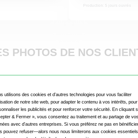
Production: 5 jours ouvrés
ES PHOTOS DE NOS CLIEN
s utilisons des cookies et d'autres technologies pour vous faciliter
ilisation de notre site web, pour adapter le contenu à vos intérêts, pour
Excellente qualité qui
onnaliser les publicités et pour renforcer votre sécurité. En cliquant 
permet de s’évader
epter & Fermer », vous consentez au traitement et au partage de vo
au Cap de Bonne
Un rendu super
Espérance dans son
Dejardin sandy
nées avec d'autres entreprises. Si vous préférez ne pas en bénéficier
jardin !
s pouvez refuser—alors nous nous limiterons aux cookies essentiels
Heuze