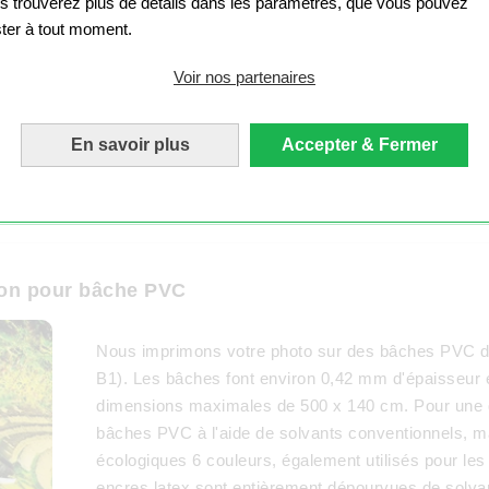
s trouverez plus de détails dans les paramètres, que vous pouvez
ster à tout moment.
Voir nos partenaires
En savoir plus
Accepter & Fermer
ATIONS SUR NOS BÂCHES
ion pour bâche PVC
Nous imprimons votre photo sur des bâches PVC de
B1). Les bâches font environ 0,42 mm d'épaisseur
dimensions maximales de 500 x 140 cm. Pour une q
bâches PVC à l'aide de solvants conventionnels, m
écologiques 6 couleurs, également utilisés pour le
encres latex sont entièrement dépourvues de solva