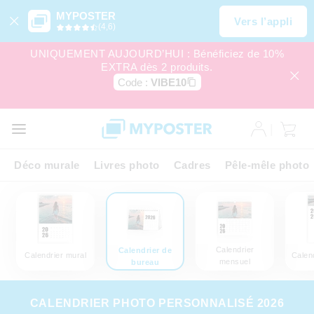
MYPOSTER
Vers l’appli
(4,6)
UNIQUEMENT AUJOURD’HUI : Bénéficiez de 10%
EXTRA dès 2 produits.
Code :
VIBE10
Déco murale
Livres photo
Cadres
Pêle-mêle photo
Calendrier
Calendrier de
Calendrier mural
Calend
mensuel
bureau
CALENDRIER PHOTO PERSONNALISÉ 2026