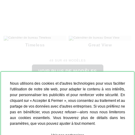
Timeless
Great View
48 SUR 49 MODÈLES
VOIR PLUS DE MODÈLES
Nous utilisons des cookies et d'autres technologies pour vous faciliter
l'utilisation de notre site web, pour adapter le contenu à vos intérêts,
pour personnaliser les publicités et pour renforcer votre sécurité. En
LA RAISON POUR LAQUELLE IL
cliquant sur « Accepter & Fermer », vous consentez au traitement et au
EST SUR LA TABLE EST ÉVIDENTE :
partage de vos données avec d'autres entreprises. Si vous préférez ne
pas en bénéficier, vous pouvez refuser—alors nous nous limiterons
aux cookies essentiels. Vous trouverez plus de détails dans les
paramètres, que vous pouvez ajuster à tout moment.