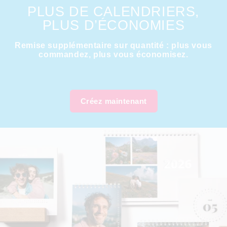
PLUS DE CALENDRIERS,
PLUS D’ÉCONOMIES
Remise supplémentaire sur quantité : plus vous
commandez, plus vous économisez.
Créez maintenant