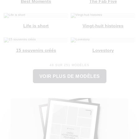
Best Moments
The Fab Five
Life is short
Vingt-huit histoires
15 souvenirs créés
Lovestory
48 SUR 251 MODÈLES
VOIR PLUS DE MODÈLES
Modèle Vierge