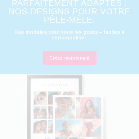
PARFAITEMENT ADAPTÉS :
NOS DESIGNS POUR VOTRE
PÊLE-MÊLE.
Des modèles pour tous les goûts – faciles à
personnaliser.
Créez maintenant