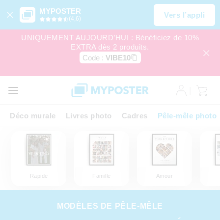
MYPOSTER
Vers l’appli
(4,6)
UNIQUEMENT AUJOURD’HUI : Bénéficiez de 10%
EXTRA dès 2 produits.
Code :
VIBE10
Déco murale
Livres photo
Cadres
Pêle-mêle photo
Rapide
Famille
Amour
MODÈLES DE PÊLE-MÊLE