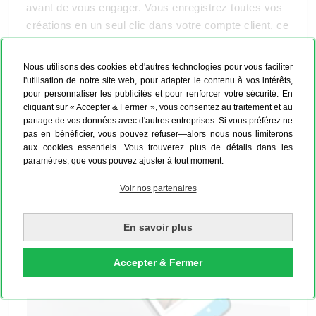
avant de vous engager. Vous enregistrez toutes vos
créations en un seul clic dans votre compte client, ce
qui vous permet ensuite de les comparer entre elles.
À la fin, il ne vous reste plus qu'à choisir le plus beau
Nous utilisons des cookies et d'autres technologies pour vous faciliter
pêle-mêle et le
matériel adéquat
. Faites en sorte
l'utilisation de notre site web, pour adapter le contenu à vos intérêts,
pour personnaliser les publicités et pour renforcer votre sécurité. En
qu'il soit assorti et commandez dès maintenant votre
cliquant sur « Accepter & Fermer », vous consentez au traitement et au
pêle-mêle avec de nombreuses photos - avec ou
partage de vos données avec d'autres entreprises. Si vous préférez ne
sans cadre assorti !
pas en bénéficier, vous pouvez refuser—alors nous nous limiterons
aux cookies essentiels. Vous trouverez plus de détails dans les
paramètres, que vous pouvez ajuster à tout moment.
Voir nos partenaires
En savoir plus
Accepter & Fermer