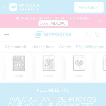
MYPOSTER
Vers l’appli
(4,6)
🪩 Bénéficiez de 10% EXTRA dès 2 produits.
Code :
VIBE10
Déco murale
Livres photo
Cadres
Pêle-mêle photo
Rapide
Famille
Amour
PÊLE-MÊLE XXL
AVEC AUTANT DE PHOTOS
QUE VOUS LE SOUHAITEZ !