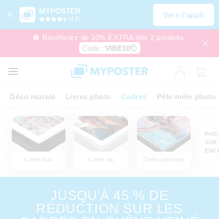
MYPOSTER
Vers l’appli
(4,6)
🪩 Bénéficiez de 10% EXTRA dès 2 produits.
Code :
VIBE10
Déco murale
Livres photo
Cadres
Pêle-mêle photo
PHO
SUR 
ENC
Cadre bois
Cadre alu
Cadre plastique
JUSQU'À 45 % DE
RÉDUCTION SUR LES