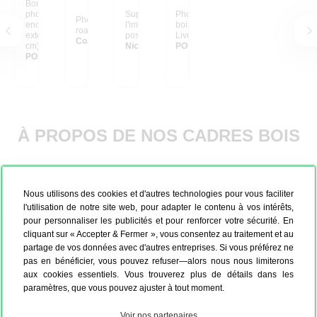
Bonjour, ci-joint une
photo du cadre photo
Super résultat pour
Photo encadrée cadre
Photo prise lors d'un
encadré en dimensions
l'impression de mon
bois noir, très joli.
road trip aux usa
extérieures : 69,1 x 49,1
poster + son cadre !
Livraison hyper rapide !
Cozic
cm), Cadre bois noir,
Nicolas de montpellier
PONS Sébastien
Passe-partout blanc (3
PONS Sébastien
cm). Photo en Noir et
Blanc du Pont St Pierre
à TOULOUSE.
À PROPOS DE NOS CADRES BOIS
La fabrication de votre cadre en bois
Nous utilisons des cookies et d'autres technologies pour vous faciliter
l'utilisation de notre site web, pour adapter le contenu à vos intérêts,
pour personnaliser les publicités et pour renforcer votre sécurité. En
cliquant sur « Accepter & Fermer », vous consentez au traitement et au
partage de vos données avec d'autres entreprises. Si vous préférez ne
pas en bénéficier, vous pouvez refuser—alors nous nous limiterons
aux cookies essentiels. Vous trouverez plus de détails dans les
paramètres, que vous pouvez ajuster à tout moment.
Voir nos partenaires