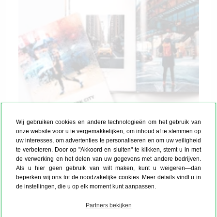
Wij gebruiken cookies en andere technologieën om het gebruik van
onze website voor u te vergemakkelijken, om inhoud af te stemmen op
Template type:
uw interesses, om advertenties te personaliseren en om uw veiligheid
te verbeteren. Door op "Akkoord en sluiten" te klikken, stemt u in met
Kies het template wat je het meest aanspreekt. Onze
de verwerking en het delen van uw gegevens met andere bedrijven.
ontwerpers hebben prachtige ontwerpen voor je
Als u hier geen gebruik van wilt maken, kunt u weigeren—dan
gemaakt: romantisch, speels, feestelijk, modern,
beperken wij ons tot de noodzakelijke cookies. Meer details vindt u in
vrolijk en ga maar door ... - ieder uniek. Tussen alle
de instellingen, die u op elk moment kunt aanpassen.
designs vind je gegarandeerd iets voor jou.
Partners bekijken