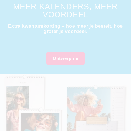
MEER KALENDERS, MEER
VOORDEEL
Extra kwantumkorting – hoe meer je bestelt, hoe
groter je voordeel.
Ontwerp nu