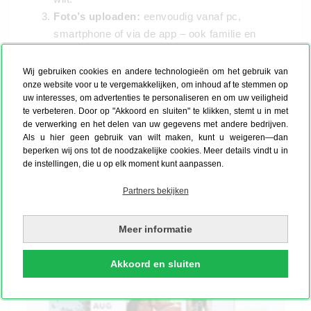
Foto’s uploaden:
eenvoudig vanaf pc,
smartphone of via de app – ook familie en
vrienden kunnen via een projectlink bijdragen.
Ontwerpen & veredelen:
voeg je foto’s toe, vul
Wij gebruiken cookies en andere technologieën om het gebruik van
onze website voor u te vergemakkelijken, om inhoud af te stemmen op
aan met teksten, spreuken of cliparts en geef je
uw interesses, om advertenties te personaliseren en om uw veiligheid
dagplanner een luxe afwerking.
te verbeteren. Door op "Akkoord en sluiten" te klikken, stemt u in met
Controleren & bestellen:
bekijk de preview –
de verwerking en het delen van uw gegevens met andere bedrijven.
en zodra alles klopt, produceren wij jouw
Als u hier geen gebruik van wilt maken, kunt u weigeren—dan
beperken wij ons tot de noodzakelijke cookies. Meer details vindt u in
fotokalender
binnen enkele werkdagen.
de instellingen, die u op elk moment kunt aanpassen.
Partners bekijken
Meer informatie
Akkoord en sluiten