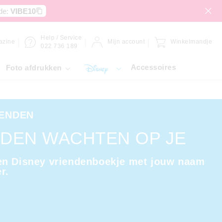
de:
VIBE10
Help / Service
azine
Mijn account
Winkelmandje
022 736 189
Accessoires
Foto afdrukken
IENDEN
DEN WACHTEN OP JE
en Disney vriendenboekje met jouw naam
r.