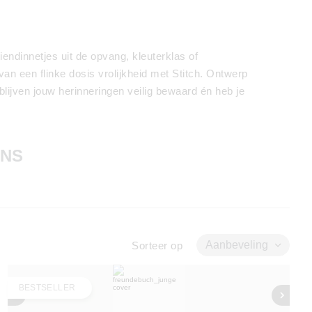
riendinnetjes uit de opvang, kleuterklas of
n een flinke dosis vrolijkheid met Stitch. Ontwerp
lijven jouw herinneringen veilig bewaard én heb je
GNS
Aanbeveling
Sorteer op
BESTSELLER