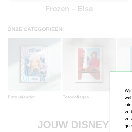
Frozen – Elsa
ONZE CATEGORIEËN:
Wij
Fotokalender
Fotocollages
Fotobo
web
int
ver
ver
JOUW DISNEY VRI
gee