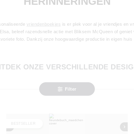
HERINNERINGEN
sonaliseerde
vriendenboekjes
is er plek voor al je vriendjes en v
lsa, beleef razendsnelle actie met Bliksem McQueen of geniet va
riete foto. Dankzij onze hoogwaardige productie in eigen huis b
TDEK ONZE VERSCHILLENDE DESI
Filter
BESTSELLER