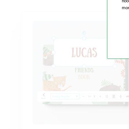
nood
mom