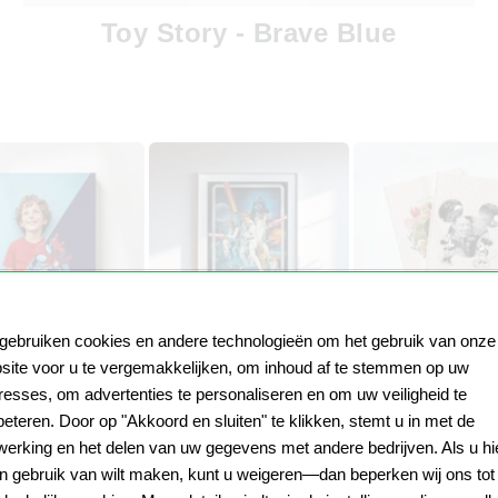
Toy Story - Brave Blue
 gebruiken cookies en andere technologieën om het gebruik van onze
eken
Posters & wanddecoraties
Boeken & Planner
site voor u te vergemakkelijken, om inhoud af te stemmen op uw
eresses, om advertenties te personaliseren en om uw veiligheid te
beteren. Door op "Akkoord en sluiten" te klikken, stemt u in met de
werking en het delen van uw gegevens met andere bedrijven. Als u hi
ENDENBOEKJE – EEN SC
n gebruik van wilt maken, kunt u weigeren—dan beperken wij ons tot