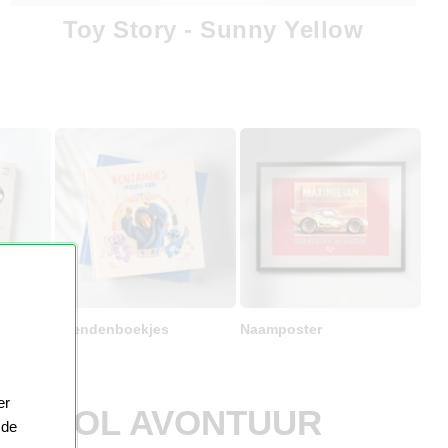
Toy Story - Sunny Yellow
s
Vriendenboekjes
Naamposter
er
HAT VOL AVONTUUR
 de