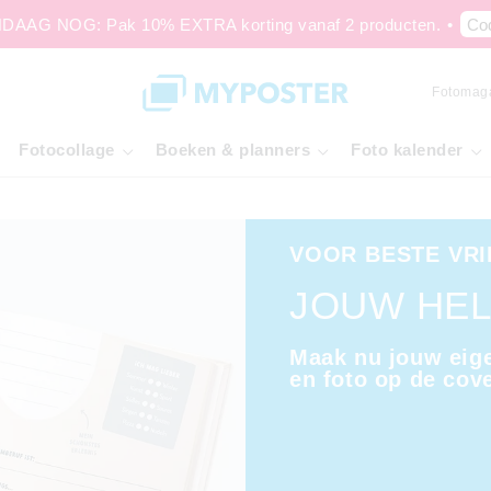
AAG NOG: Pak 10% EXTRA korting vanaf 2 producten.
•
Co
Fotomag
Fotocollage
Boeken & planners
Foto kalender
VOOR BESTE VR
JOUW HEL
Maak nu jouw eig
en foto op de cove