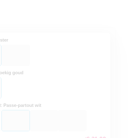
ster
oekig goud
t:
Passe-partout wit