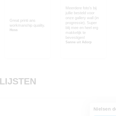
Meerdere foto’s bij
jullie besteld voor
onze gallery wall (in
Great printi ans
progressie). Super
workmanship quality.
blij mee en heel erg
Hoss
makkelijk te
bevestigen!
Sanne uit Adorp
LIJSTEN
Nielsen 