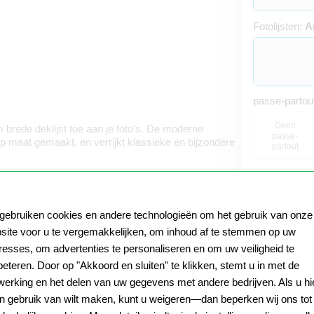
Fotolijsten:
A
passe-partou
Geen
 brede deklijst toe aan je foto's. De moderne
passe-
n op maat gemaakt, en verrijkt klassieke en bijzondere
partout
 gebruiken cookies en andere technologieën om het gebruik van onze
site voor u te vergemakkelijken, om inhoud af te stemmen op uw
eresses, om advertenties te personaliseren en om uw veiligheid te
beteren. Door op "Akkoord en sluiten" te klikken, stemt u in met de
werking en het delen van uw gegevens met andere bedrijven. Als u hi
Productietijd
n gebruik van wilt maken, kunt u weigeren—dan beperken wij ons tot
Ook als e