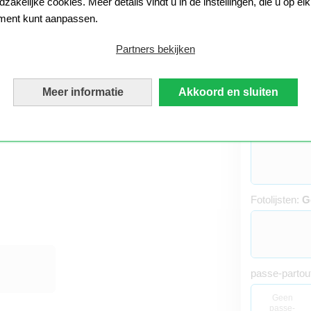
zakelijke cookies. Meer details vindt u in de instellingen, die u op elk
ent kunt aanpassen.
Partners bekijken
Meer informatie
Akkoord en sluiten
Materiaal:
Po
Fotolijsten:
G
passe-partou
Geen
passe-