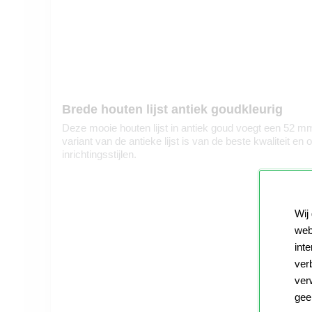
Brede houten lijst antiek goudkleurig
Deze mooie houten lijst in antiek goud voegt een 52 mm
variant van de antieke lijst is van de beste kwaliteit e
inrichtingsstijlen.
Wij
web
int
ver
ver
gee