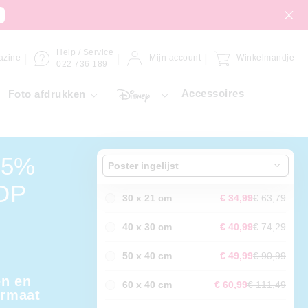
Help / Service
azine
Mijn account
Winkelmandje
022 736 189
Accessoires
Foto afdrukken
45%
Poster ingelijst
OP
30 x 21 cm
€ 34,99
€ 63,79
40 x 30 cm
€ 40,99
€ 74,29
50 x 40 cm
€ 49,99
€ 90,99
en en
60 x 40 cm
€ 60,99
€ 111,49
ormaat