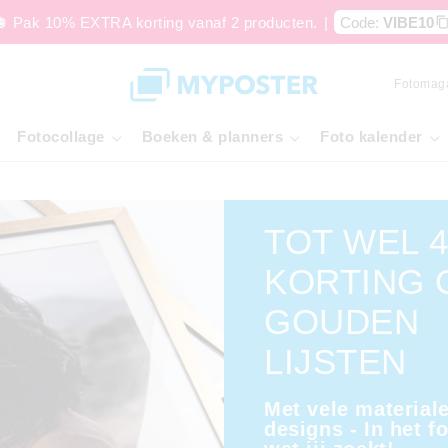
🪩 Pak 10% EXTRA korting vanaf 2 producten.
|
Code:
VIBE10
Fotomag
Fotocollage
Boeken & planners
Foto kalender
TOT WEL 
KORTING 
GOUDEN
LIJSTEN
Met vele material
designs - In het f