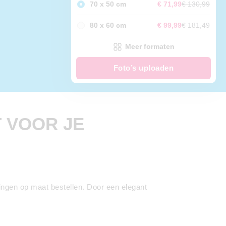
70 x 50 cm
€ 71,99
€ 130,99
80 x 60 cm
€ 99,99
€ 181,49
Meer formaten
Foto’s uploaden
T VOOR JE
etingen op maat bestellen. Door een elegant