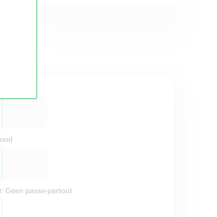
ster
oud
t:
Geen passe-partout