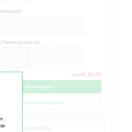
ntiek goud
t:
Passe-partout wit
€ 31,99
vanaf
Zelf ontwerpen
Zonder foto ontwerpen!
er
 4 werkdagen
 de
xpress binnen 24 uur mogelijk