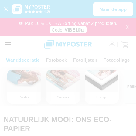
MYPOSTER
Naar de app
(4,6)
🪩 Pak 10% EXTRA korting vanaf 2 producten.
Code:
VIBE10
Wanddecoratie
Fotoboek
Fotolijsten
Fotocollage
PRE
Poster
Canvas
Ingelijst
NATUURLIJK MOOI: ONS ECO-
PAPIER