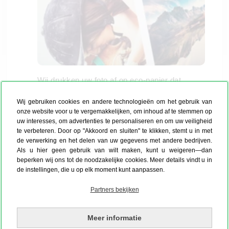
Wij drukken uw foto af op eco-papier dat
speciaal geschikt is voor digitaal afdrukken: het
Wij gebruiken cookies en andere technologieën om het gebruik van
matte, warmwitte oppervlak zorgt voor een
onze website voor u te vergemakkelijken, om inhoud af te stemmen op
klassevolle uitstraling en levert bovendien
uw interesses, om advertenties te personaliseren en om uw veiligheid
uitstekende resultaten op het gebied van
te verbeteren. Door op "Akkoord en sluiten" te klikken, stemt u in met
de verwerking en het delen van uw gegevens met andere bedrijven.
kleurruimte en kleurdichtheid. Met ons 8-kleuren
Als u hier geen gebruik van wilt maken, kunt u weigeren—dan
druksysteem bereiken wij zo levendige,
beperken wij ons tot de noodzakelijke cookies. Meer details vindt u in
contrastrijke affichedrukken met stralende
de instellingen, die u op elk moment kunt aanpassen.
kleuren en de hoogste kwaliteit. Al onze
Partners bekijken
posterafdrukken zijn ook oplosmiddelvrij en
milieuvriendelijk.
Meer informatie