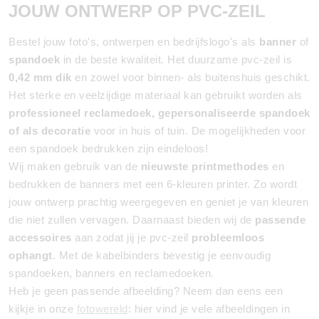
JOUW ONTWERP OP PVC-ZEIL
Bestel jouw foto's, ontwerpen en bedrijfslogo's als
banner
of
spandoek
in de beste kwaliteit. Het duurzame pvc-zeil is
0,42 mm dik
en zowel voor binnen- als buitenshuis geschikt.
Het sterke en veelzijdige materiaal kan gebruikt worden als
professioneel reclamedoek, gepersonaliseerde spandoek
of als decoratie
voor in huis of tuin. De mogelijkheden voor
een spandoek bedrukken zijn eindeloos!
Wij maken gebruik van de
nieuwste printmethodes
en
bedrukken de banners met een 6-kleuren printer. Zo wordt
jouw ontwerp prachtig weergegeven en geniet je van kleuren
die niet zullen vervagen. Daarnaast bieden wij de
passende
accessoires
aan zodat jij je pvc-zeil
probleemloos
ophangt
. Met de kabelbinders bevestig je eenvoudig
spandoeken, banners en reclamedoeken.
Heb je geen passende afbeelding? Neem dan eens een
kijkje in onze
fotowereld
: hier vind je vele afbeeldingen in