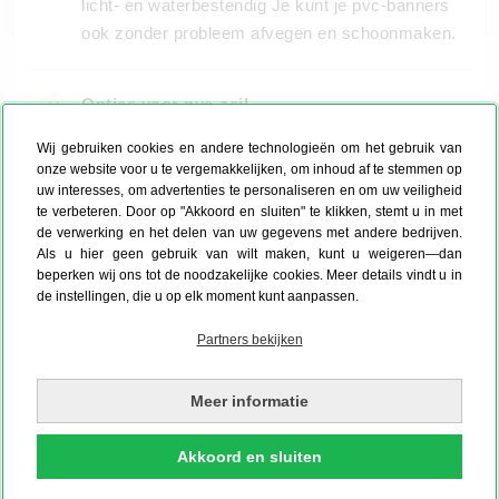
licht- en waterbestendig Je kunt je pvc-banners
ook zonder probleem afvegen en schoonmaken.
Opties voor pvc-zeil
Wij gebruiken cookies en andere technologieën om het gebruik van
onze website voor u te vergemakkelijken, om inhoud af te stemmen op
uw interesses, om advertenties te personaliseren en om uw veiligheid
te verbeteren. Door op "Akkoord en sluiten" te klikken, stemt u in met
de verwerking en het delen van uw gegevens met andere bedrijven.
Als u hier geen gebruik van wilt maken, kunt u weigeren—dan
beperken wij ons tot de noodzakelijke cookies. Meer details vindt u in
de instellingen, die u op elk moment kunt aanpassen.
Partners bekijken
Meer informatie
We voorzien je pvc-banner standaard en zonder
Akkoord en sluiten
toeslag al van ogen, zodat hij klaar is om op te
hangen. In onze product designer laten we zien