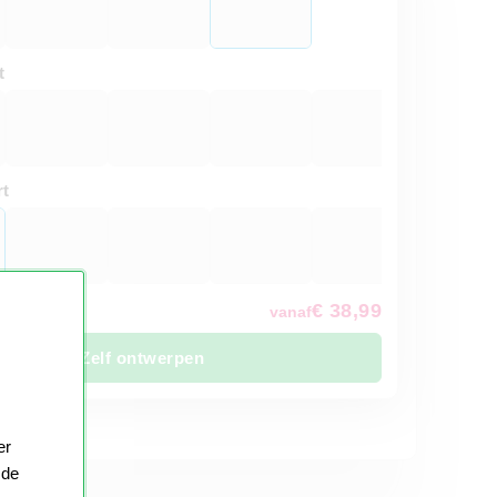
t
t
€ 38,99
vanaf
Zelf ontwerpen
 5 werkdagen
er
 de