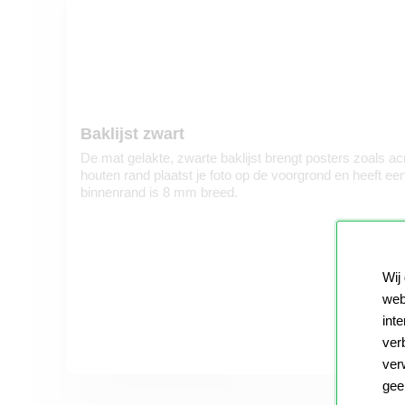
Baklijst zwart
De mat gelakte, zwarte baklijst brengt posters zoals ac
houten rand plaatst je foto op de voorgrond en heeft een
binnenrand is 8 mm breed.
Wij
web
int
ver
ver
gee