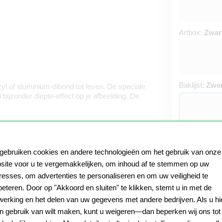
Artbox:
Zwar
Baklijst:
Zwar
ryl of aluminium-dibond tot leven. De speciale
 bijzonder diepte-effect op je afbeelding. De
 gebruiken cookies en andere technologieën om het gebruik van onze
site voor u te vergemakkelijken, om inhoud af te stemmen op uw
eresses, om advertenties te personaliseren en om uw veiligheid te
beteren. Door op "Akkoord en sluiten" te klikken, stemt u in met de
Productietijd
werking en het delen van uw gegevens met andere bedrijven. Als u hi
n gebruik van wilt maken, kunt u weigeren—dan beperken wij ons tot