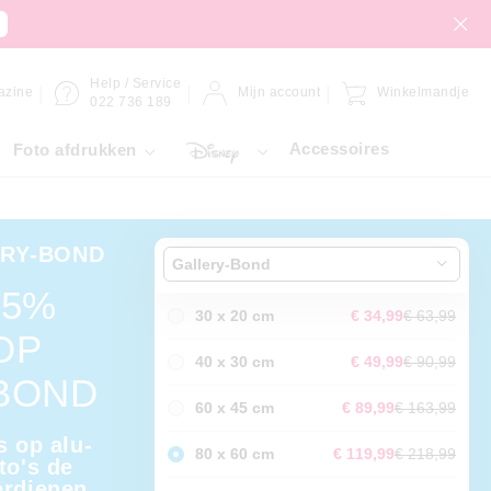
Help / Service
azine
Mijn account
Winkelmandje
022 736 189
Accessoires
Foto afdrukken
ERY-BOND
Gallery-Bond
45%
30 x 20 cm
€ 34,99
€ 63,99
OP
40 x 30 cm
€ 49,99
€ 90,99
BOND
60 x 45 cm
€ 89,99
€ 163,99
s op alu-
80 x 60 cm
€ 119,99
€ 218,99
to's de
erdienen.