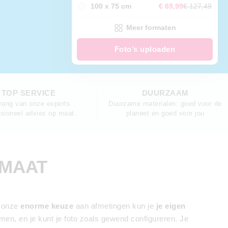
100 x 75 cm
€ 69,99
€ 127,49
Meer formaten
Foto’s uploaden
TOP SERVICE
DUURZAAM
vang van onze experts
Duurzame materialen: goed voor de
ssioneel advies op maat.
planeet en goed voor jou
RMAAT
t onze
enorme keuze
aan afmetingen kun je
je eigen
men, en je kunt je foto zoals gewend configureren. Je