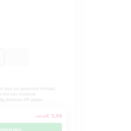
het door jou gewenste formaat,
int met een moderne
dig premium HP-papier.
€ 3,99
vanaf
ontwerpen