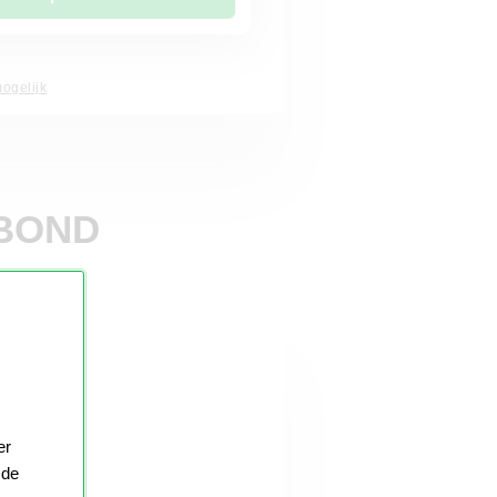
ogelijk
IBOND
er
 de