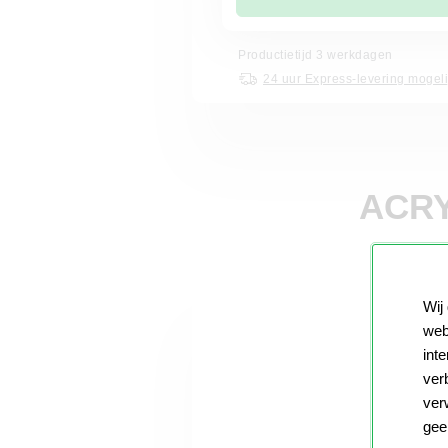
Productietijd 3 werkdagen
24 uur Express-levering mogeli
ACRY
Wij
web
int
ver
ver
gee