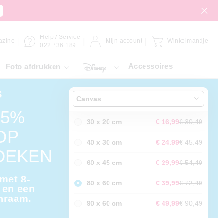
Help / Service
azine
Mijn account
Winkelmandje
022 736 189
Accessoires
Foto afdrukken
S
Canvas
45%
30 x 20 cm
€ 16,99
€ 30,49
OP
40 x 30 cm
€ 24,99
€ 45,49
OEKEN
60 x 45 cm
€ 29,99
€ 54,49
 met 8-
80 x 60 cm
€ 39,99
€ 72,49
 en een
nraam.
90 x 60 cm
€ 49,99
€ 90,49