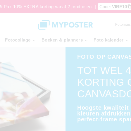
🪩 Pak 10% EXTRA korting vanaf 2 producten.
|
Code:
VIBE10
Fotomag
Fotocollage
Boeken & planners
Foto kalender
FOTO OP CANVA
TOT WEL 
KORTING 
CANVASD
Hoogste kwaliteit
kleuren afdrukken
perfect-frame spa