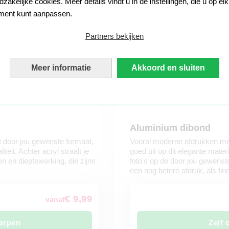
zakelijke cookies. Meer details vindt u in de instellingen, die u op elk
ent kunt aanpassen.
Partners bekijken
Meer informatie
Akkoord en sluiten
Aluminium dibond
het door jou gewenste formaat,
Vooral moderne afdrukken met
eit. Achter acryl straalt je
goed uit op dit elegante mater
n en dieptewerking, die zijns
foto's op de door jou gewenste
een nog betere afdruk, als fine
€ 9,99
vanaf
erpen
Zelf 