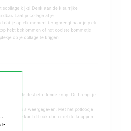
iecollage kijkt! Denk aan de kleurrijke
dbar. Laat je collage al je
d dat je op elk moment terugbrengt naar je plek
rgtop hebt beklommen of het coolste bommetje
ekje op je collage te krijgen.
en klik op de desbetreffende knop. Dit brengt je
teerde details weergegeven. Met het potloodje
randeren. Je kunt dit ook doen met de knoppen
er
 de