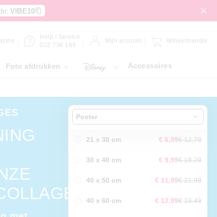
de:
VIBE10
Help / Service
azine
Mijn account
Winkelmandje
022 736 189
Accessoires
Foto afdrukken
GES
Poster
NING
21 x 30 cm
€ 6,99
€ 12,79
30 x 40 cm
€ 9,99
€ 18,29
ONZE
40 x 50 cm
€ 11,99
€ 21,99
COLLAGES.
40 x 60 cm
€ 12,99
€ 23,49
ig met