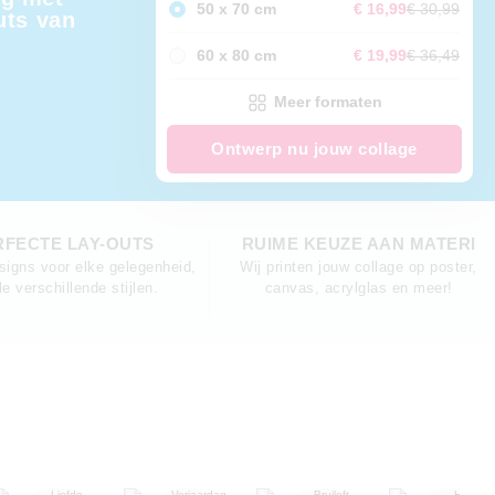
50 x 70 cm
€ 16,99
€ 30,99
uts van
60 x 80 cm
€ 19,99
€ 36,49
Meer formaten
Ontwerp nu jouw collage
RFECTE LAY-OUTS
RUIME KEUZE AAN MATERI
igns voor elke gelegenheid,
Wij printen jouw collage op poster,
le verschillende stijlen.
canvas, acrylglas en meer!