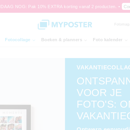
AAG NOG: Pak 10% EXTRA korting vanaf 2 producten.
•
Co
Fotomag
Fotocollage
Boeken & planners
Foto kalender
VAKANTIECOLLA
ONTSPAN
VOOR JE
FOTO'S: 
VAKANTIE
Ontwerp eenvoud