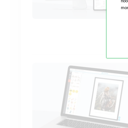
nood
mom