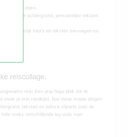
t.
 of het zelf doen.
et een mooie achtergrond, persoonlijke teksten
je gemakkelijk foto's en teksten toevoegen en
ke reiscollage.
aangename reis: Een prachtige plek om te
oe meer je erin rondkijkt, hoe meer mooie dingen
tergrond, teksten en talloze cliparts over de
 hele reeks verschillende lay-outs voor