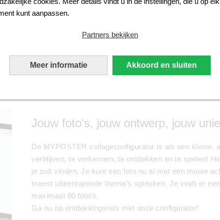
Upload nu je afbeeldingen en kies de juiste lay-ou
zakelijke cookies. Meer details vindt u in de instellingen, die u op elk
Je kunt het raster automatisch vullen met je foto's
ent kunt aanpassen.
Maak nu jouw vakantiecollage zoals jij dat wilt m
Partners bekijken
en vrolijke cliparts.
Met de twee knoppen rechtsonder in het voorbeeld kun 
ze naar eigen smaak vormgeven.
Meer informatie
Akkoord en sluiten
Veel plezier ermee!
Jouw foto's, jouw ontwerp, jouw unie
De MYPOSTER collageconfigurator is als een kleine, 
verblijven, te verkennen, te ontdekken en te spelen! H
je zult vinden. Je kunt een foto nu al met een mooie ach
meest uiteenlopende thema's opleuken. Je vindt er een
maximaal 80 foto's.
Ga nu op ontdekkingsreis met onze configurator!