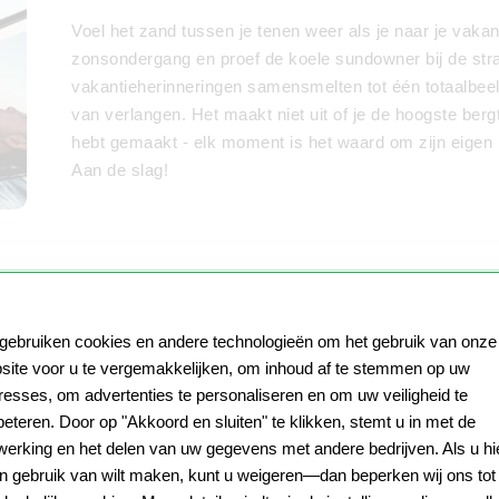
Voel het zand tussen je tenen weer als je naar je vakant
zonsondergang en proef de koele sundowner bij de stran
vakantieherinneringen samensmelten tot één totaalbeel
van verlangen. Het maakt niet uit of je de hoogste be
hebt gemaakt - elk moment is het waard om zijn eigen pl
Aan de slag!
Hoe maak je je collage "Vakantie"
 gebruiken cookies en andere technologieën om het gebruik van onze
Kies het materiaal en het formaat voor je collage 
site voor u te vergemakkelijken, om inhoud af te stemmen op uw
naar de collageconfigurator.
eresses, om advertenties te personaliseren en om uw veiligheid te
Linksboven in de configurator worden de geselec
beteren. Door op "Akkoord en sluiten" te klikken, stemt u in met de
ernaast kun je het materiaal en formaat weer ve
werking en het delen van uw gegevens met andere bedrijven. Als u hi
rechts van het collagevoorbeeld.
n gebruik van wilt maken, kunt u weigeren—dan beperken wij ons tot